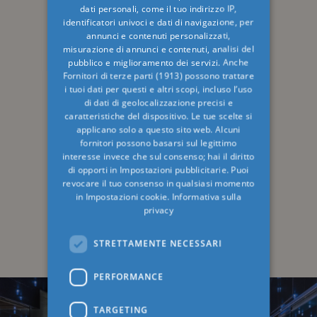
dati personali, come il tuo indirizzo IP,
identificatori univoci e dati di navigazione, per
FRENCH
annunci e contenuti personalizzati,
RUSSIAN
misurazione di annunci e contenuti, analisi del
pubblico e miglioramento dei servizi. Anche
Fornitori di terze parti (1913)
possono trattare
i tuoi dati per questi e altri scopi, incluso l’uso
di dati di geolocalizzazione precisi e
caratteristiche del dispositivo. Le tue scelte si
applicano solo a questo sito web. Alcuni
fornitori possono basarsi sul legittimo
interesse invece che sul consenso; hai il diritto
di opporti in
Impostazioni pubblicitarie
. Puoi
revocare il tuo consenso in qualsiasi momento
in
Impostazioni cookie
.
Informativa sulla
privacy
STRETTAMENTE NECESSARI
PERFORMANCE
TARGETING