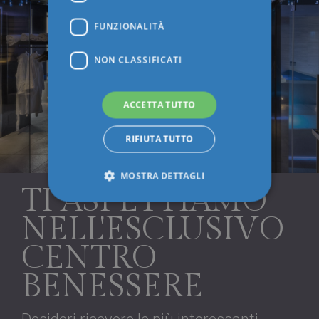
FUNZIONALITÀ
NON CLASSIFICATI
ACCETTA TUTTO
RIFIUTA TUTTO
MOSTRA DETTAGLI
TI ASPETTIAMO
NELL'ESCLUSIVO
Strettamente necessari
Performance
CENTRO
Targeting
Funzionalità
Non classificati
BENESSERE
I cookie strettamente necessari consentono le
funzionalità principali del sito web come