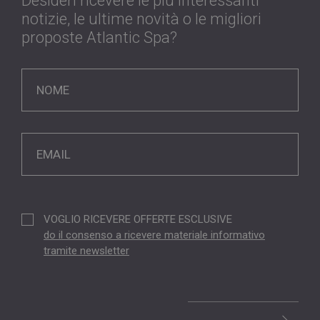
Desideri ricevere le più interessanti
l'accesso dell'utente e la gestione dell'account. Il
sito web non può essere utilizzato correttamente
notizie, le ultime novità o le migliori
senza i cookie strettamente necessari.
proposte Atlantic Spa?
Nome
Provider / Dominio
Scadenza
__cf_bm
29 minuti
Cloudflare Inc.
53
.hsforms.com
secondi
__cf_bm
29 minuti
Cloudflare Inc.
46
.hs-scripts.com
VOGLIO RICEVERE OFFERTE ESCLUSIVE
secondi
do il consenso a ricevere materiale informativo
tramite newsletter