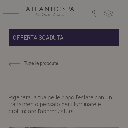
ATLANTIC
ATLANTIC
SPA E
SPA E
OFFERTA SCADUTA
HOTEL
HOTEL
ATLANTIC
ATLANTIC
HOTEL
HOTEL
Tutte le proposte
RISTORANTE
RISTORANTE
GREEN
GREEN
Rigenera la tua pelle dopo l'estate con un
trattamento pensato per illuminare e
prolungare l'abbronzatura