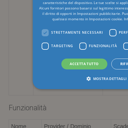
caratteristiche del dispositivo. Le tue scelte si app
Alcuni fornitori possono basarsi sul legittimo interes
il diritto di opporti in
Impostazioni pubblicitarie
. Pu
qualsiasi momento in
Impostazioni cookie
.
In
STRETTAMENTE NECESSARI
PER
TARGETING
FUNZIONALITÀ
ACCETTA TUTTO
RIF
MOSTRA DETTAGLI
Strettamente necessari
Performance
Ta
Funzionalità
Non classificati
I cookie strettamente necessari consentono le funzionalità
l'accesso dell'utente e la gestione dell'account. Il sito web
Nome
Provider / Dominio
Scad