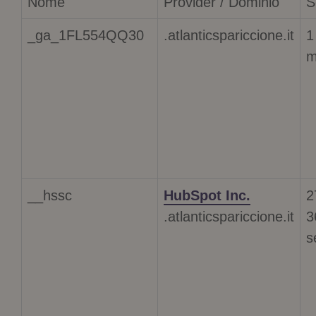
Nome
Provider / Dominio
S
_ga_1FL554QQ30
.atlanticspariccione.it
1
m
__hssc
HubSpot Inc.
2
.atlanticspariccione.it
3
s