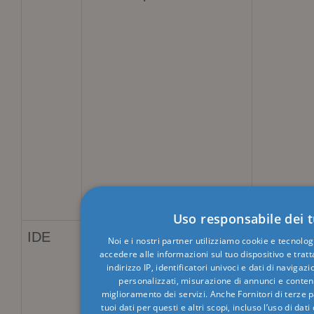
Uso responsabile dei t
IDE
Google LLC
1 anno 3
Noi e i nostri partner utilizziamo cookie e tecnolo
accedere alle informazioni sul tuo dispositivo e tratt
.doubleclick.net
settiman
indirizzo IP, identificatori univoci e dati di naviga
personalizzati, misurazione di annunci e contenu
miglioramento dei servizi. Anche
Fornitori di terze 
tuoi dati per questi e altri scopi, incluso l’uso di dat