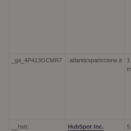
_ga_4P413GCMR7
.atlanticspariccione.it
1
m
__hstc
HubSpot Inc.
5