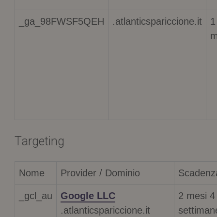
_ga_98FWSF5QEH
.atlanticspariccione.it
1
m
Targeting
Nome
Provider / Dominio
Scadenz
_gcl_au
Google LLC
2 mesi 4
.atlanticspariccione.it
settiman