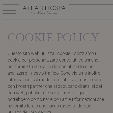
ATLANT
ATL
SPA
HOTE
COOKIE POLICY
ATLANT
ATL
HOTE
Questo sito web utilizza i cookie. Utilizziamo i
cookie per personalizzare contenuti ed annunci,
RISTORAN
RISTO
per fornire funzionalità dei social media e per
GREE
G
analizzare il nostro traffico. Condividiamo inoltre
informazioni sul modo in cui utilizza il nostro sito
con i nostri partner che si occupano di analisi dei
dati web, pubblicità e social media, i quali
potrebbero combinarle con altre informazioni che
ha fornito loro o che hanno raccolto dal suo
utilizzo dei loro servizi.