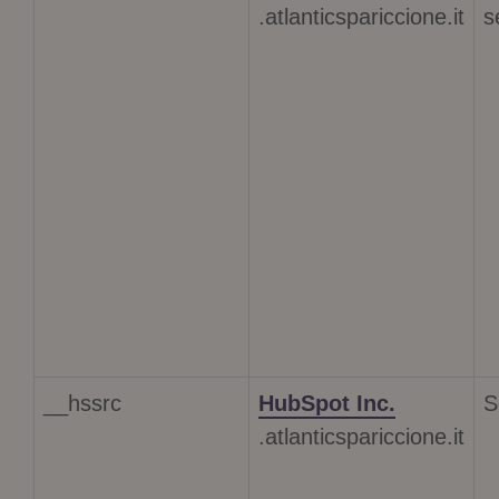
.atlanticspariccione.it
s
__hssrc
HubSpot Inc.
S
.atlanticspariccione.it