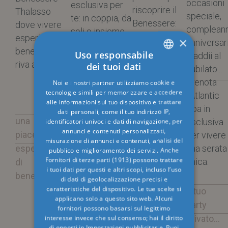
occasioni
esclusiva per
riscoprire il
Thalasso
speciale,
te: in coppia, da
Benessere:
dove vivere
compleann
soli o insieme
10 passi che
esperienze di
×
anniversar
ad un gruppo di
ti
benessere in
Uso responsabile
o addii al
amici, per una
condurranno
riva al mare.
dei tuoi dati
nubilato...
serata speciale
ITALIAN
alla remise
prenota
Noi e i nostri partner utilizziamo cookie e
e
ENGLISH
en forme ed
tecnologie simili per memorizzare e accedere
l'Atlantic
indimenticabile.
al relax.
alle informazioni sul tuo dispositivo e trattare
GERMAN
Spa in
dati personali, come il tuo indirizzo IP,
una
esclusiva
identificatori univoci e dati di navigazione, per
FRENCH
in esclusiva
annunci e contenuti personalizzati,
la guida al
piacevole
per vivere
RUSSIAN
misurazione di annunci e contenuti, analisi del
per te
tuo
esperienza
una serata
pubblico e miglioramento dei servizi. Anche
benessere
Fornitori di terze parti (1913)
possono trattare
unica.
di
i tuoi dati per questi e altri scopi, incluso l’uso
benessere
di dati di geolocalizzazione precisi e
caratteristiche del dispositivo. Le tue scelte si
Il tuo
applicano solo a questo sito web. Alcuni
party
fornitori possono basarsi sul legittimo
privato...
interesse invece che sul consenso; hai il diritto
di opporti in
Impostazioni pubblicitarie
. Puoi