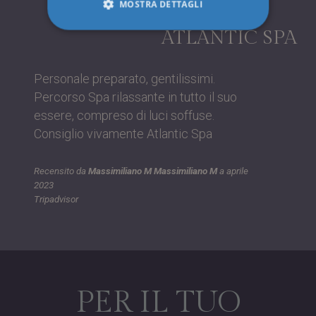
MOSTRA DETTAGLI
ATLANTIC SPA
Strettamente necessari
Performance
Personale preparato, gentilissimi.
Targeting
Funzionalità
Percorso Spa rilassante in tutto il suo
Non classificati
essere, compreso di luci soffuse.
I cookie strettamente necessari consentono le
Consiglio vivamente Atlantic Spa
funzionalità principali del sito web come
l'accesso dell'utente e la gestione dell'account. Il
sito web non può essere utilizzato correttamente
senza i cookie strettamente necessari.
Recensito da
Massimiliano M Massimiliano M
a
aprile
2023
Nome
Provider / Dominio
Scadenza
Tripadvisor
__cf_bm
29 minuti
Cloudflare Inc.
53
.hsforms.com
secondi
PER IL TUO