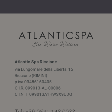
_GRECAPTCHA
5 mesi 4
Google LLC
settimane
www.google.com
Atlantic Spa Riccione
via Lungomare della Libertà, 15
Riccione (RIMINI)
p.iva 03486160405
ATLANTIC
CookieScriptConsent
4
CookieScript
C.I.R. 099013-AL-00006
SPA E
settimane
.atlanticspariccione.it
2 giorni
HOTEL
C.I.N. IT099013A1HWSX9UDQ
ATLANTIC
Tel:
+39 0541 148 0033
HOTEL